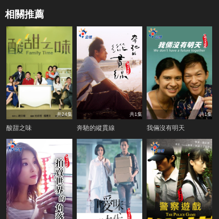
相關推薦
共24集
共1集
共1集
酸甜之味
奔馳的縱貫線
我倆沒有明天