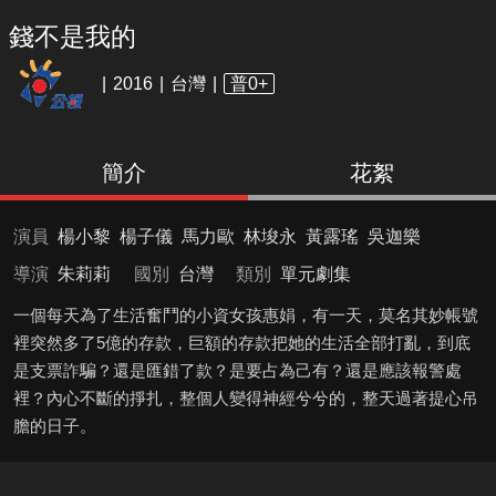
錢不是我的
2016
台灣
普0+
簡介
花絮
演員
楊小黎
楊子儀
馬力歐
林埈永
黃露瑤
吳迦樂
導演
朱莉莉
國別
台灣
類別
單元劇集
一個每天為了生活奮鬥的小資女孩惠娟，有一天，莫名其妙帳號
裡突然多了5億的存款，巨額的存款把她的生活全部打亂，到底
是支票詐騙？還是匯錯了款？是要占為己有？還是應該報警處
裡？內心不斷的掙扎，整個人變得神經兮兮的，整天過著提心吊
膽的日子。