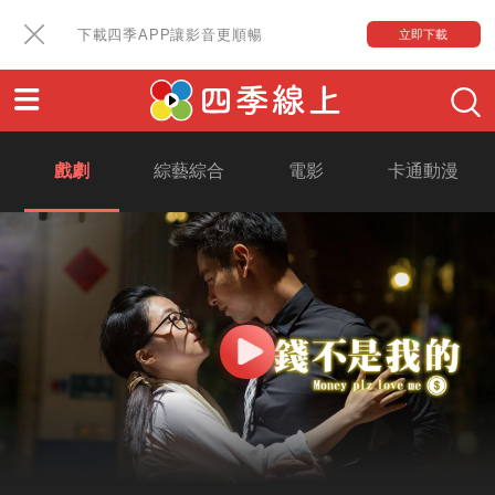
下載四季APP讓影音更順暢
立即下載
戲劇
綜藝綜合
電影
卡通動漫