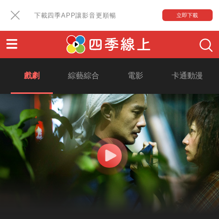
下載四季APP讓影音更順暢
立即下載
戲劇
綜藝綜合
電影
卡通動漫