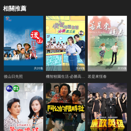
相關推薦
共20集
共48集
共55集
後山日先照
機智校園生活-必勝高三生
若是來恆春