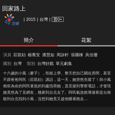
回家路上
2015
台灣
普0+
簡介
花絮
演員
莊凱勛
楊蕎安
潘慧如
周詠軒
張國棟
吳佳珊
國別
台灣
類別
台灣好戲
單元劇集
十六歲的小風（麥子），拒絕上學、整天把自己關在房間，甚至
不跟爸爸阿民（莊凱勛）講話，這一天，她突然失蹤了！與小風
相依為命的阿民著急的到處找尋她，直至接到警察電話，才發現
她竟然為了見網友，翹家到台北去了。阿民氣急敗壞連夜從台南
殺到台北找到小風，沒想到她竟又趁他睡著跑走…