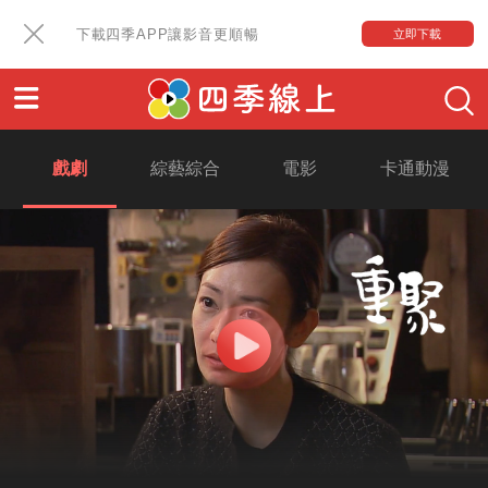
下載四季APP讓影音更順暢
立即下載
戲劇
綜藝綜合
電影
卡通動漫