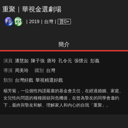
重聚｜華視金選劇場
2019
台灣
普0+
簡介
演員
潘慧如
陳子強
唐玲
孔令元
張懷云
彭義
導演
周美玲
國別
台灣
類別
台灣好戲
華視精選好戲
楊芳菊，一位個性拘謹嚴肅的基金會主任，在經過婚姻、家庭、
女兒性向問題的種種困頓與危機後，在曾為摯友的同學會邀約
下，最終與摯友和解、理解家人和內心的自我「重聚」。