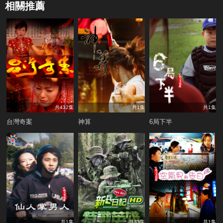
相關推薦
共432集
共1集
共1集
台灣奇案
神算
6局下半
共1集
共33集
共1集