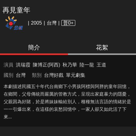
再見童年
2005
台灣
普0+
簡介
花絮
演員
洪瑞霞
陳博正(阿西)
秋乃華
陸一龍
王道
國別
台灣
類別
台灣好戲
單元劇集
本劇描述民國五十年代台南鄉下小男孩阿標與阿胖的童年回憶，
在鄉間，父母傳統而嚴厲的管教方式，呈現出家庭暴力的隱憂，
父親因為好賭，於是將妹妹輸給別人，種種無法言語的情緒於是
一一引爆出來，在這樣的哀愁回憶中，一家人卻又如此活了下
來...