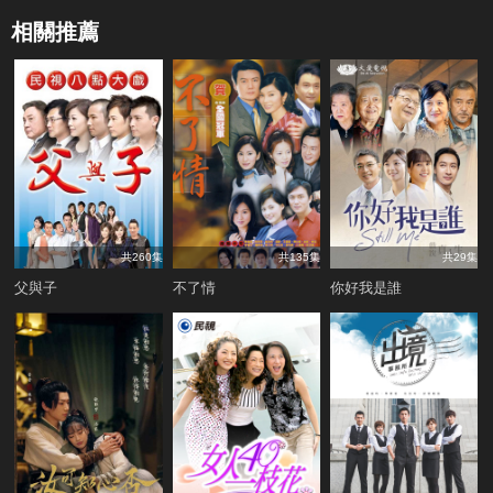
相關推薦
共260集
共135集
共29集
父與子
不了情
你好我是誰