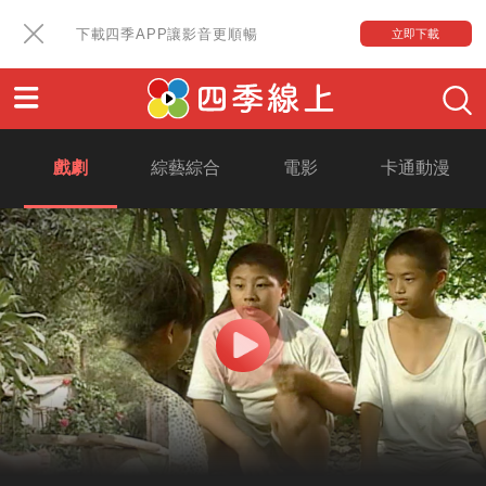
下載四季APP讓影音更順暢
立即下載
戲劇
綜藝綜合
電影
卡通動漫