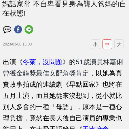
媽話家常 不自卑看見身為聾人爸媽的自
在狀態!
小
中
大
2023-03-06 15:00
出演《
冬菊，沒問題
》的
51歲演員林嘉俐
曾獲金鐘獎最佳女配角獎肯定
，以她為
真
實故事拍成的連續劇《早點回家》也將在
五月上演，而且她從來沒想到，從小就比
別人多會的一種「母語」，原本是一種心
理負擔，竟然在長大後自己演員的專業也