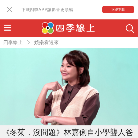
下載四季APP讓影音更順暢
立即下載
四季線上
娛樂看過來
《冬菊，沒問題》林嘉俐自小學聾人爸