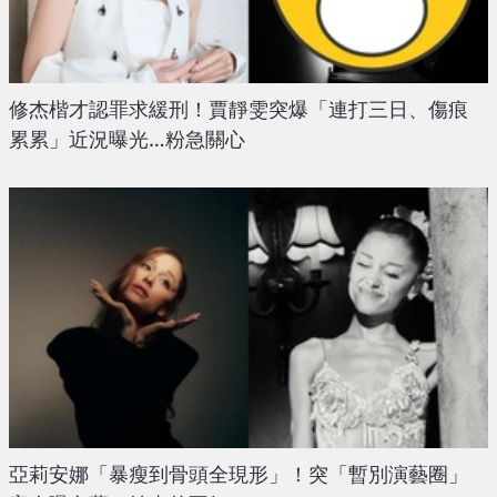
修杰楷才認罪求緩刑！賈靜雯突爆「連打三日、傷痕
累累」近況曝光…粉急關心
亞莉安娜「暴瘦到骨頭全現形」！突「暫別演藝圈」