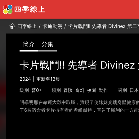
四季線上
/
卡通動漫
/
卡片戰鬥!! 先導者 Divinez 第二
簡介
分集
卡片戰鬥!! 先導者 Divine
2024
更新至13集
級別
普0+
類別
冒險
奇幻
校園
動作
國別
日本
明導明那在命運大戰中取勝，實現了使妹妹光璃身體健康
了6名宿命者卡片持有者的希維爾特，宣告了勝利的一方能