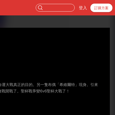
登入
訂購方案
命運大戰真正的目的。另一隻布偶「希維爾特」現身。引來
戰開戰了。聖杯戰爭變6v6聖杯大戰了！