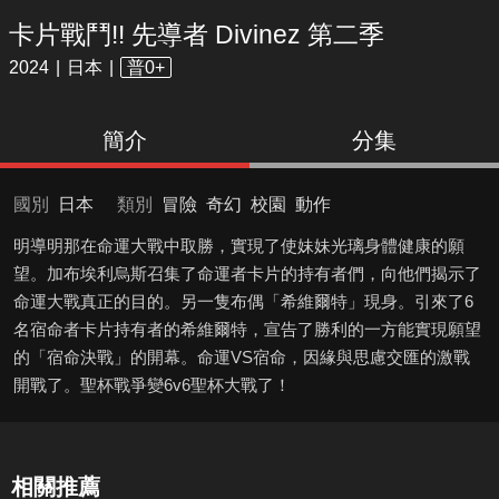
卡片戰鬥!! 先導者 Divinez 第二季
2024
日本
普0+
簡介
分集
國別
日本
類別
冒險
奇幻
校園
動作
明導明那在命運大戰中取勝，實現了使妹妹光璃身體健康的願
望。加布埃利烏斯召集了命運者卡片的持有者們，向他們揭示了
命運大戰真正的目的。另一隻布偶「希維爾特」現身。引來了6
名宿命者卡片持有者的希維爾特，宣告了勝利的一方能實現願望
的「宿命決戰」的開幕。命運VS宿命，因緣與思慮交匯的激戰
開戰了。聖杯戰爭變6v6聖杯大戰了！
相關推薦