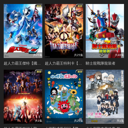
共25集
共25集
共48集
超人力霸王傑特【國語版】
超人力霸王特利卡【國語版】
騎士龍戰隊龍裝者
共1集
共26集
共1集