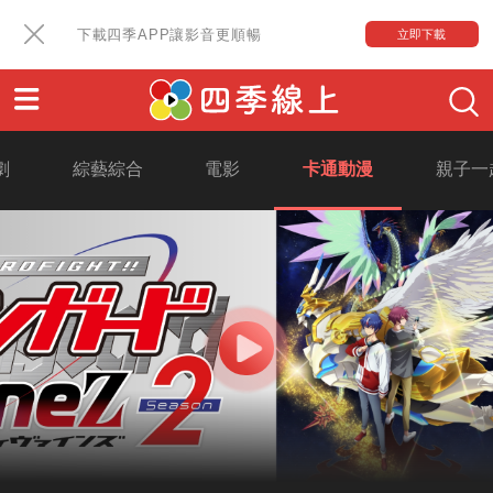
下載四季APP讓影音更順暢
立即下載
劇
綜藝綜合
電影
卡通動漫
親子一