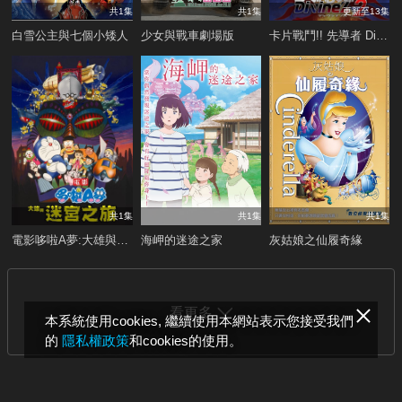
共1集
共1集
更新至13集
白雪公主與七個小矮人
少女與戰車劇場版
卡片戰鬥!! 先導者 Divinez 第二季
共1集
共1集
共1集
電影哆啦A夢:大雄與迷宮之旅
海岬的迷途之家
灰姑娘之仙履奇緣
看更多
本系統使用cookies, 繼續使用本網站表示您接受我們
的
隱私權政策
和cookies的使用。