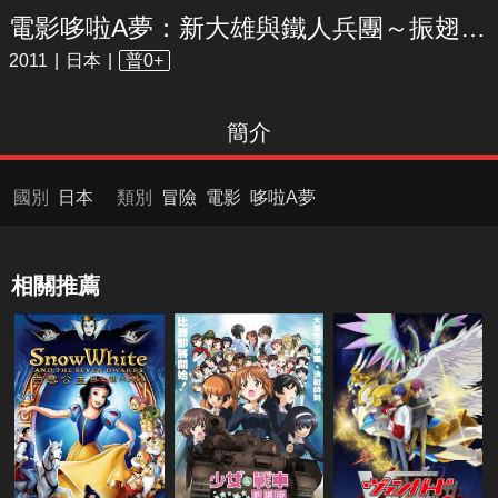
電影哆啦A夢：新大雄與鐵人兵團～振翅吧 天使們
2011
日本
普0+
簡介
國別
日本
類別
冒險
電影
哆啦A夢
相關推薦