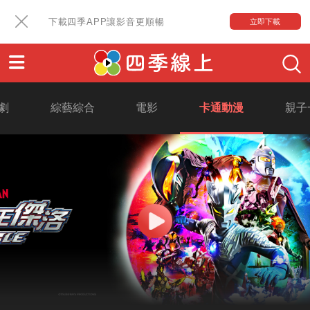
下載四季APP讓影音更順暢
立即下載
劇
綜藝綜合
電影
卡通動漫
親子