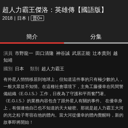
超人力霸王傑洛：英雄傳【國語版】
2018
日本
普0+
簡介
分集
演員
市野龍一
田口清隆
神谷誠
武居正能
辻本貴則
越
知靖
國別
日本
類別
超人力霸王
有外星人悄悄移居到地球上，但知道這件事的只有極少數的人，
一般大眾並不知情。在這種社會環境下，主角工藤優幸在民間警
備組織《E.G.I.S.》工作，日夜為了守護和平而奮鬥著。
《E.G.I.S.》的業務內容包含了跟外星人有關的事件。 在優幸身
上，有個連他自己也不知道的天大秘密。那就是超人力霸王大河
的光之粒子寄宿在他的體內。當大河從優幸的體內覺醒時，新的
故事即將開始！