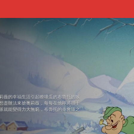
莉薇的幸福生活引起瞭壞蛋的布魯托的嫉
想盡辦法來搶奧莉薇，每每在他即將得手
派就能變得力大無窮，布魯托的亦會隨之