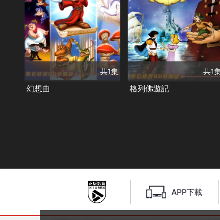
共1集
共1集
類別
類別
經典
迪士尼
奇幻
經典
共1集
共1
幻想曲
格列佛遊記
APP下載