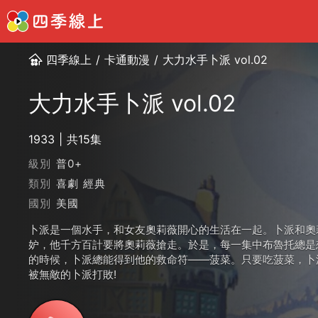
四季線上
/
卡通動漫
/
大力水手卜派 vol.02
大力水手卜派 vol.02
1933
共15集
級別
普0+
類別
喜劇
經典
國別
美國
卜派是一個水手，和女友奧莉薇開心的生活在一起。卜派和奧
妒，他千方百計要將奧莉薇搶走。於是，每一集中布魯托總是
的時候，卜派總能得到他的救命符——菠菜。只要吃菠菜，卜
被無敵的卜派打敗!