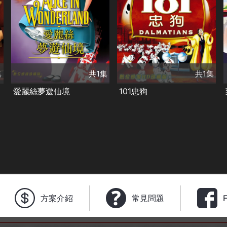
共1集
類別
共1集
奇幻
電影
經典
類別
迪士尼
經典
迪士尼
集
共1集
共1集
愛麗絲夢遊仙境
101忠狗
方案介紹
常見問題