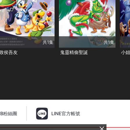
共1集
共1集
類別
類別
類
經典
迪士尼
奇幻
經典
經
共1集
共1集
致侯吾友
鬼靈精偷聖誕
小
FB粉絲團
LINE官方帳號