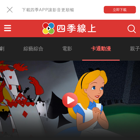
下載四季APP讓影音更順暢
立即下載
劇
綜藝綜合
電影
卡通動漫
親子