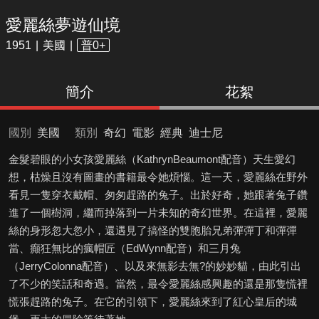
愛麗絲夢遊仙境
1951
美國
普0+
簡介
花絮
國別
美國
類別
奇幻
電影
經典
迪士尼
金髮碧眼的小女孩愛麗絲（KathrynBeaumont配音）天生愛幻
想，枯燥且沒有圖畫的書籍最令她煩惱。這一天，愛麗絲在野外
看見一隻穿衣戴帽、匆匆趕路的兔子。出於好奇，她跟著兔子鑽
進了一個樹洞，繼而掉落到一片未知的奇幻世界。在這裡，愛麗
絲的身形忽大忽小，還遇見了搞怪的雙胞胎兄弟彈彈丁和彈彈
當、癲狂無比的瘋帽匠（EdWynn配音）和三月兔
（JerryColonna配音）、以及來無影去無?的妙妙貓，由此引出
了不少的笑話和奇遇。當然，最令愛麗絲感興趣的還是那隻慌裡
慌張趕路的兔子。在它的引領下，愛麗絲來到了紅心皇后的城