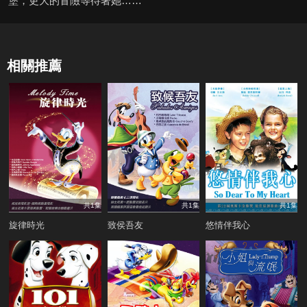
堡，更大的冒險等待著她……
相關推薦
共1集
共1集
共1集
旋律時光
致侯吾友
悠情伴我心