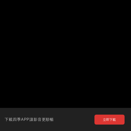
下載四季APP讓影音更順暢
立即下載