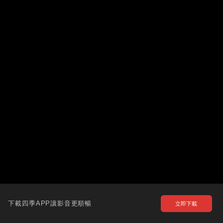
下載四季APP讓影音更順暢
立即下載