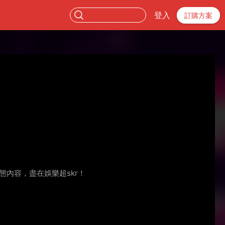
登入
訂購方案
動態內容，盡在娛樂超skr！