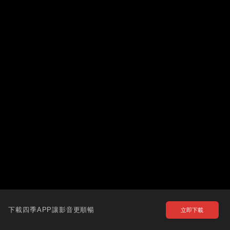
下載四季APP讓影音更順暢
立即下載