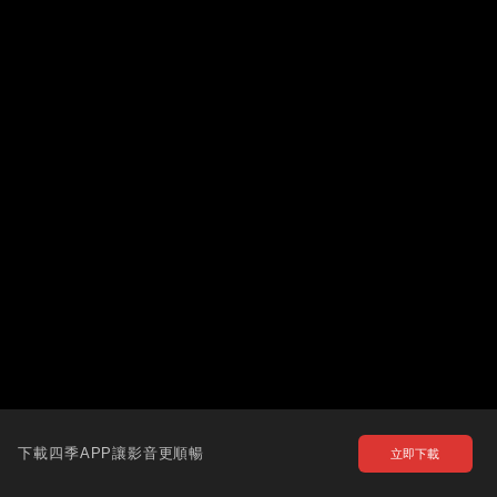
下載四季APP讓影音更順暢
立即下載