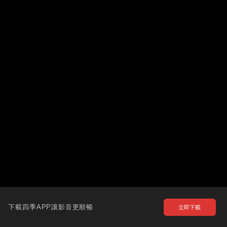
下載四季APP讓影音更順暢
立即下載