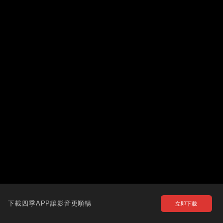
下載四季APP讓影音更順暢
立即下載