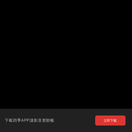
下載四季APP讓影音更順暢
立即下載