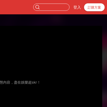
登入
訂購方案
動態內容，盡在娛樂超skr！