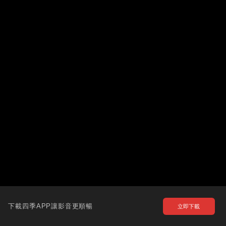
下載四季APP讓影音更順暢
立即下載