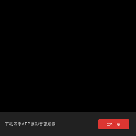
下載四季APP讓影音更順暢
立即下載