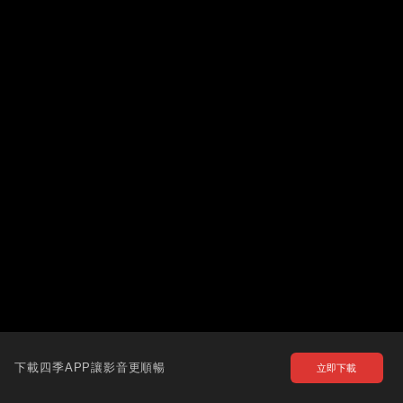
下載四季APP讓影音更順暢
立即下載