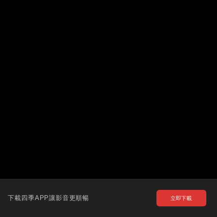
下載四季APP讓影音更順暢
立即下載