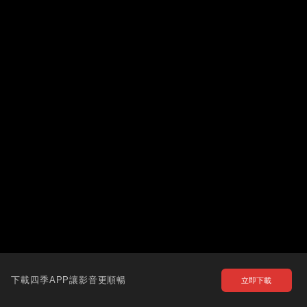
下載四季APP讓影音更順暢
立即下載