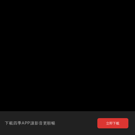
下載四季APP讓影音更順暢
立即下載