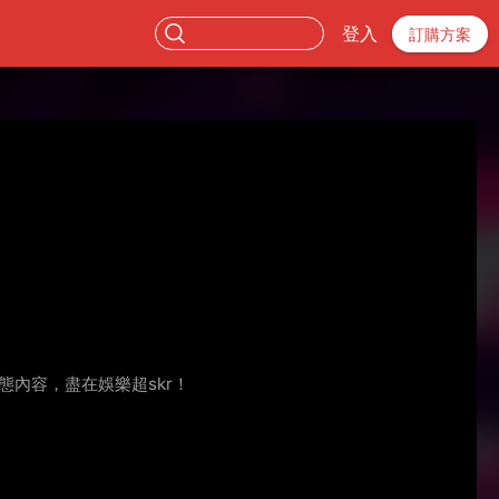
登入
訂購方案
動態內容，盡在娛樂超skr！