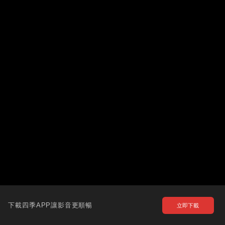
下載四季APP讓影音更順暢
立即下載