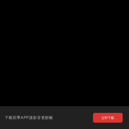
下載四季APP讓影音更順暢
立即下載