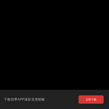
下載四季APP讓影音更順暢
立即下載