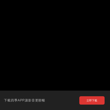
下載四季APP讓影音更順暢
立即下載