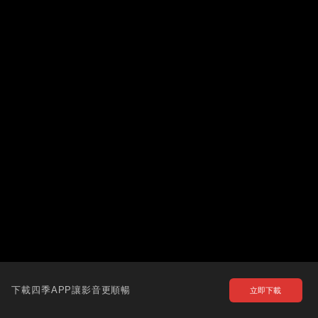
下載四季APP讓影音更順暢
立即下載