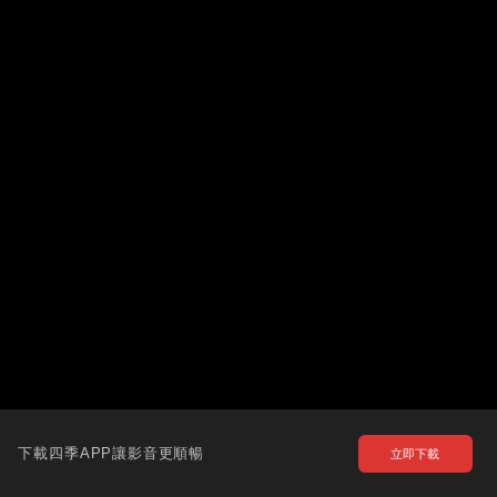
下載四季APP讓影音更順暢
立即下載