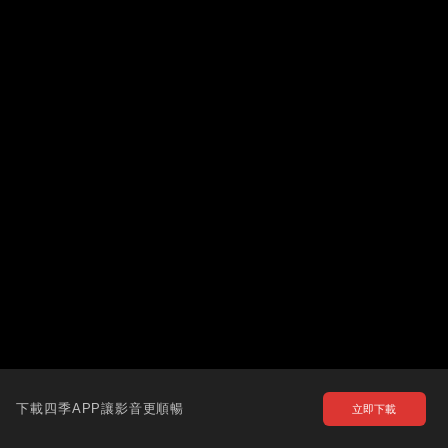
下載四季APP讓影音更順暢
立即下載