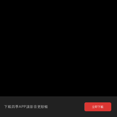
下載四季APP讓影音更順暢
立即下載