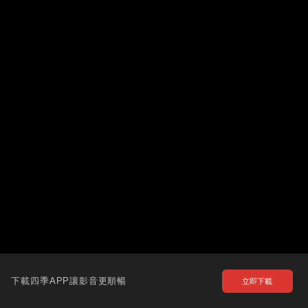
下載四季APP讓影音更順暢
立即下載