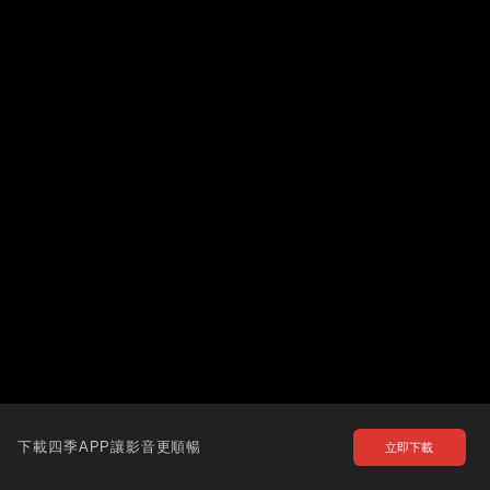
下載四季APP讓影音更順暢
立即下載