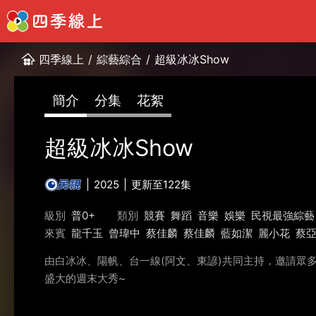
四季線上
/
綜藝綜合
/
超級冰冰Show
簡介
分集
花絮
超級冰冰Show
2025
更新至122集
級別
普0+
類別
競賽
舞蹈
音樂
娛樂
民視最強綜藝
來賓
龍千玉
曾瑋中
蔡佳麟
蔡佳麟
藍如潔
麗小花
蔡
由白冰冰、陽帆、台一線(阿文、東諺)共同主持，邀請眾
盛大的週末大秀~