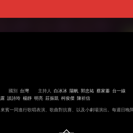
國別
台灣
主持人
白冰冰
陽帆
郭忠祐
蔡家蓁
台一線
亞露
談詩玲
楊靜
明亮
莊振凱
柯俊傑
陳祈信
多來賓一同進行歌唱表演、歌曲對抗賽、以及小劇場演出。每週日晚