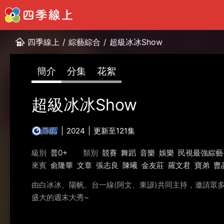
四季線上
/
綜藝綜合
/
超級冰冰Show
簡介
分集
花絮
超級冰冰Show
2024
更新至121集
級別
普0+
類別
競賽
舞蹈
音樂
娛樂
民視最強綜藝
來賓
俞隆華
文章
張志良
陳曦
金友莊
羅文君
寶弟
曹
由白冰冰、陽帆、台一線(阿文、東諺)共同主持，邀請眾
盛大的週末大秀~