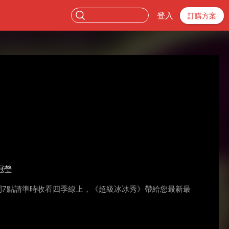
登入
訂購方案
冠瑩
間7點請準時收看四季線上，《超級冰冰秀》帶給您最新最