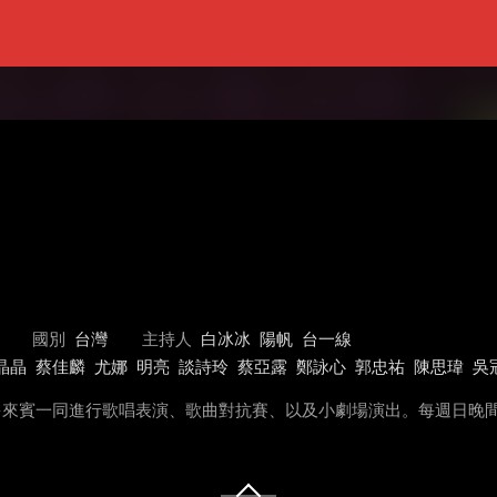
國別
台灣
主持人
白冰冰
陽帆
台一線
晶晶
蔡佳麟
尤娜
明亮
談詩玲
蔡亞露
鄭詠心
郭忠祐
陳思瑋
吳
多來賓一同進行歌唱表演、歌曲對抗賽、以及小劇場演出。每週日晚