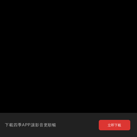
下載四季APP讓影音更順暢
立即下載