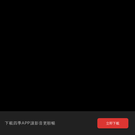
下載四季APP讓影音更順暢
立即下載