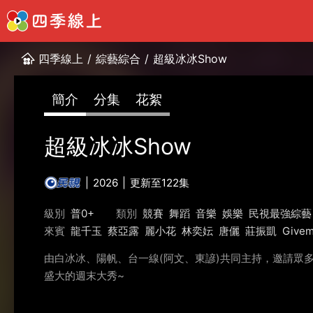
四季線上
/
綜藝綜合
/
超級冰冰Show
簡介
分集
花絮
超級冰冰Show
2026
更新至122集
級別
普0+
類別
競賽
舞蹈
音樂
娛樂
民視最強綜藝
來賓
龍千玉
蔡亞露
麗小花
林奕妘
唐儷
莊振凱
Give
由白冰冰、陽帆、台一線(阿文、東諺)共同主持，邀請眾
盛大的週末大秀~