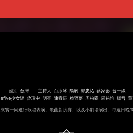
國別
台灣
主持人
白冰冰
陽帆
郭忠祐
蔡家蓁
台一線
mefive少女隊
曾瑋中
明亮
陳宥辰
賴哿萲
周柏霖
周祐均
楊哲
董
多來賓一同進行歌唱表演、歌曲對抗賽、以及小劇場演出。每週日晚