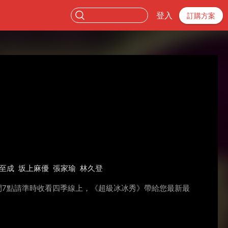
登入
訂購方案
至成
坂上麻優
張家瑜
林久登
間7點請準時收看四季線上，《超級冰冰秀》帶給您最新最