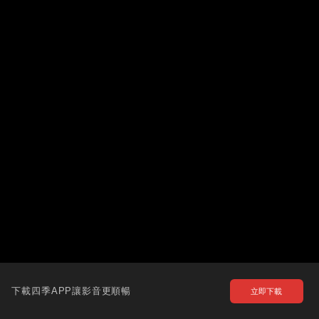
下載四季APP讓影音更順暢
立即下載