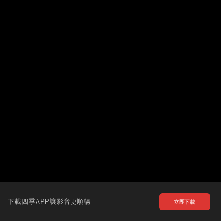
下載四季APP讓影音更順暢
立即下載