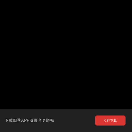
下載四季APP讓影音更順暢
立即下載