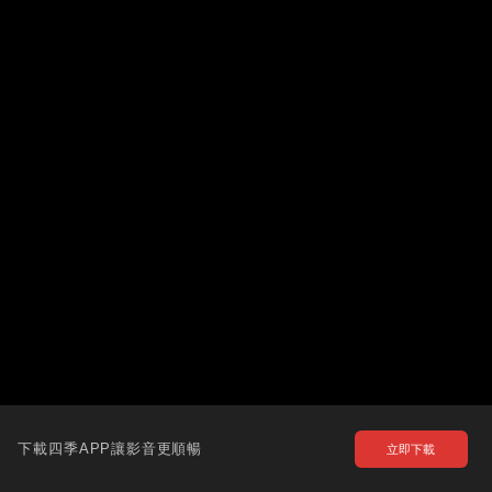
下載四季APP讓影音更順暢
立即下載