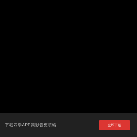
下載四季APP讓影音更順暢
立即下載