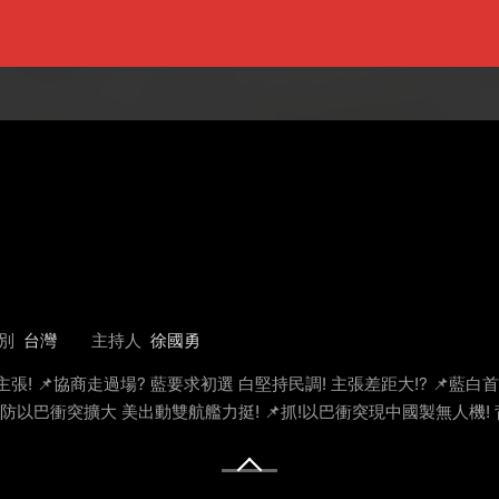
別
台灣
主持人
徐國勇
! 📌協商走過場? 藍要求初選 白堅持民調! 主張差距大!? 📌藍白首
! 防以巴衝突擴大 美出動雙航艦力挺! 📌抓!以巴衝突現中國製無人機!