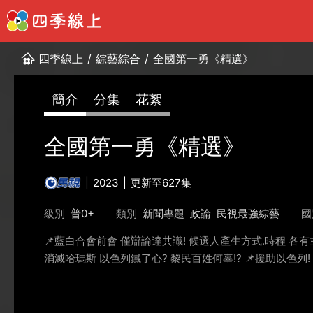
四季線上
/
綜藝綜合
/
全國第一勇《精選》
簡介
分集
花絮
全國第一勇《精選》
2023
更新至627集
級別
普0+
類別
新聞專題
政論
民視最強綜藝
國
📌藍白合會前會 僅辯論達共識! 候選人產生方式.時程 各有主張
消滅哈瑪斯 以色列鐵了心? 黎民百姓何辜!? 📌援助以色列