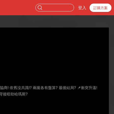
登入
訂購方案
協商! 依舊沒共識!? 兩黨各有盤算? 最後結局? 📌衝突升溫!
 背後暗助哈瑪斯?