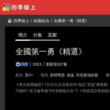
四季線上
/
綜藝綜合
/
全國第一勇《精選》
簡介
分集
花絮
全國第一勇《精選》
2023
更新至627集
級別
普0+
類別
新聞專題
政論
民視最強綜藝
國
📌李正皓秀鐵證? 7月27公文高蓋官印! 核定"昇益"都更案!
可能性? 朱立倫準備"9月底推藍白合"!? 📌侯友宜訪美頻頻