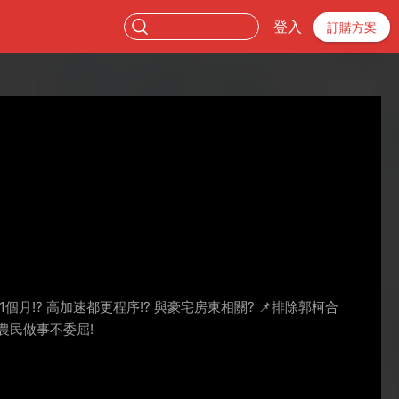
登入
訂購方案
11個月!? 高加速都更程序!? 與豪宅房東相關? 📌排除郭柯合
為農民做事不委屈!