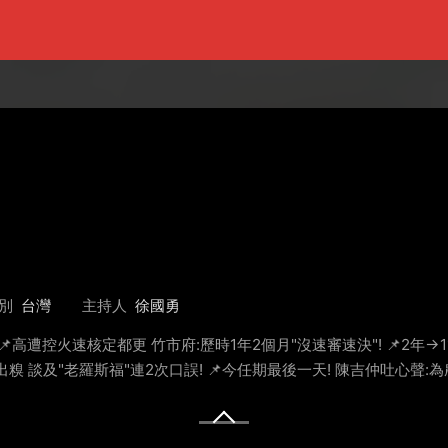
別
台灣
主持人
徐國勇
 📌高遭控火速核定都更 竹市府:歷時1年2個月"沒速審速決"! 📌2年→
出糗 談及"老羅斯福"連2次口誤! 📌今任期最後一天! 陳吉仲吐心聲: