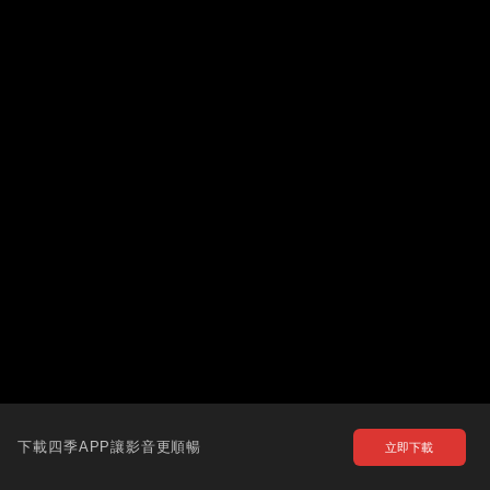
下載四季APP讓影音更順暢
立即下載